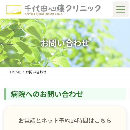
コ
ナ
ン
ビ
テ
ゲ
ン
ー
ツ
シ
へ
ョ
ス
ン
お問い合わせ
キ
に
ッ
移
プ
動
HOME
お問い合わせ
病院へのお問い合わせ
お電話とネット予約24時間はこちら