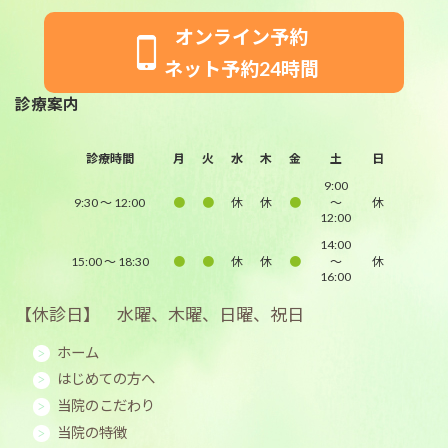
オンライン予約
ネット予約24時間
診療案内
診療時間
月
火
水
木
金
土
日
9:00
9:30 〜
12:00
●
●
休
休
●
～
休
12:00
14:00
15:00 〜 18:30
●
●
休
休
●
～
休
16:00
【休診日】 水曜、木曜、日曜、祝日
ホーム
はじめての方へ
当院のこだわり
当院の特徴