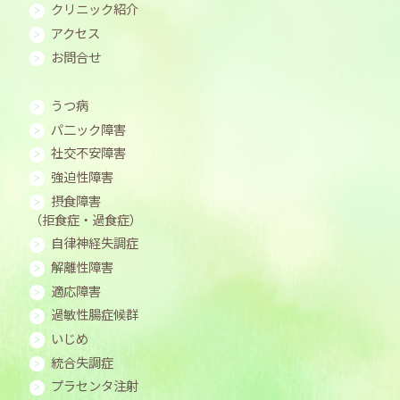
クリニック紹介
アクセス
お問合せ
うつ病
パ二ック障害
社交不安障害
強迫性障害
摂食障害
（拒食症・過食症）
自律神経失調症
解離性障害
適応障害
過敏性腸症候群
いじめ
統合失調症
プラセンタ注射